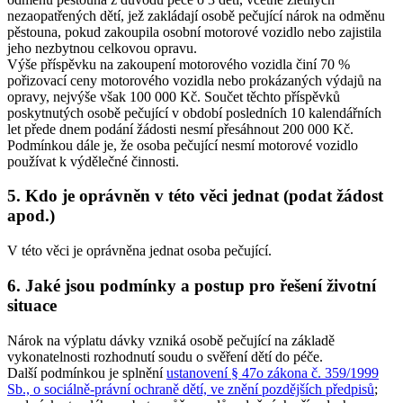
nezaopatřených dětí, jež zakládají osobě pečující nárok na odměnu
pěstouna, pokud zakoupila osobní motorové vozidlo nebo zajistila
jeho nezbytnou celkovou opravu.
Výše příspěvku na zakoupení motorového vozidla činí 70 %
pořizovací ceny motorového vozidla nebo prokázaných výdajů na
opravy, nejvýše však 100 000 Kč. Součet těchto příspěvků
poskytnutých osobě pečující v období posledních 10 kalendářních
let přede dnem podání žádosti nesmí přesáhnout 200 000 Kč.
Podmínkou dále je, že osoba pečující nesmí motorové vozidlo
používat k výdělečné činnosti.
5. Kdo je oprávněn v této věci jednat (podat žádost
apod.)
V této věci je oprávněna jednat osoba pečující.
6. Jaké jsou podmínky a postup pro řešení životní
situace
Nárok na výplatu dávky vzniká osobě pečující na základě
vykonatelnosti rozhodnutí soudu o svěření dětí do péče.
Další podmínkou je splnění
ustanovení § 47o zákona č. 359/1999
Sb., o sociálně-právní ochraně dětí, ve znění pozdějších předpisů
;