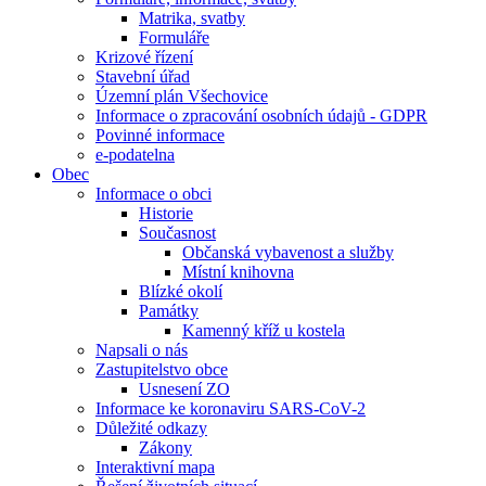
Matrika, svatby
Formuláře
Krizové řízení
Stavební úřad
Územní plán Všechovice
Informace o zpracování osobních údajů - GDPR
Povinné informace
e-podatelna
Obec
Informace o obci
Historie
Současnost
Občanská vybavenost a služby
Místní knihovna
Blízké okolí
Památky
Kamenný kříž u kostela
Napsali o nás
Zastupitelstvo obce
Usnesení ZO
Informace ke koronaviru SARS-CoV-2
Důležité odkazy
Zákony
Interaktivní mapa