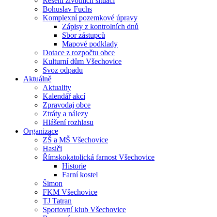
Řešení životních situací
Bohuslav Fuchs
Komplexní pozemkové úpravy
Zápisy z kontrolních dnů
Sbor zástupců
Mapové podklady
Dotace z rozpočtu obce
Kulturní dům Všechovice
Svoz odpadu
Aktuálně
Aktuality
Kalendář akcí
Zpravodaj obce
Ztráty a nálezy
Hlášení rozhlasu
Organizace
ZŠ a MŠ Všechovice
Hasiči
Římskokatolická farnost Všechovice
Historie
Farní kostel
Šimon
FKM Všechovice
TJ Tatran
Sportovní klub Všechovice