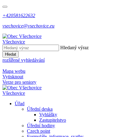
+420581622632
vsechovice@vsechovice.eu
Všechovice
Hledaný výraz
Hledat
rozšířené vyhledávání
Mapa webu
Vytisknout
Verze pro seniory
Všechovice
Úřad
Úřední deska
Vyhlášky
Zastupitelstvo
Úřední hodiny
Czech point
Formuláře, informace, svatby