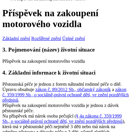
Příspěvek na zakoupení
motorového vozidla
Základní znění
Rozšířené znění
Úplné znění
3. Pojmenování (název) životní situace
Příspěvek na zakoupení motorového vozidla
4. Základní informace k životní situaci
Pěstounská péče je jednou z forem náhradní rodinné péče o dítě.
Úpravu obsahuje
zákon č. 89/2012 Sb., občanský zákoník
a
zákon
č. 359/1999 Sb., o sociálně-právní ochraně dětí, ve znění pozdějších
předpisů
.
Příspěvek na zakoupení motorového vozidla je jednou z dávek
pěstounské péče.
Na příspěvek má nárok osoba pečující (
§ 4a zákona č. 359/1999
Sb., o sociálně-právní ochraně dětí, ve znění pozdějších předpisů
),
která má v pěstounské péči nejméně 3 děti nebo má nárok na
odměnu pěstouna z důvodu péče o 3 děti, včetně zletilých