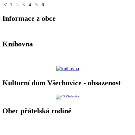
31
1
2
3
4
5
6
Informace z obce
Knihovna
Kulturní dům Všechovice - obsazenost
Obec přátelská rodině