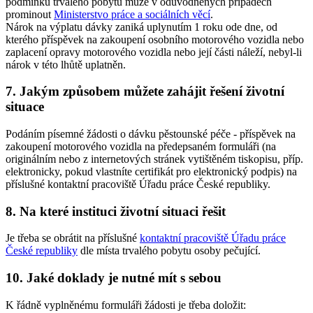
podmínku trvalého pobytu může v odůvodněných případech
prominout
Ministerstvo práce a sociálních věcí
.
Nárok na výplatu dávky zaniká uplynutím 1 roku ode dne, od
kterého příspěvek na zakoupení osobního motorového vozidla nebo
zaplacení opravy motorového vozidla nebo její části náleží, nebyl-li
nárok v této lhůtě uplatněn.
7. Jakým způsobem můžete zahájit řešení životní
situace
Podáním písemné žádosti o dávku pěstounské péče - příspěvek na
zakoupení motorového vozidla na předepsaném formuláři (na
originálním nebo z internetových stránek vytištěném tiskopisu, příp.
elektronicky, pokud vlastníte certifikát pro elektronický podpis) na
příslušné kontaktní pracoviště Úřadu práce České republiky.
8. Na které instituci životní situaci řešit
Je třeba se obrátit na příslušné
kontaktní pracoviště Úřadu práce
České republiky
dle místa trvalého pobytu osoby pečující.
10. Jaké doklady je nutné mít s sebou
K řádně vyplněnému formuláři žádosti je třeba doložit: