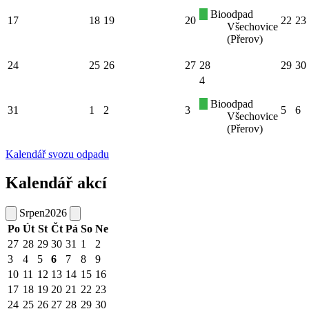
Bioodpad
17
18
19
20
22
23
Všechovice
(Přerov)
24
25
26
27
28
29
30
4
Bioodpad
31
1
2
3
5
6
Všechovice
(Přerov)
Kalendář svozu odpadu
Kalendář akcí
Srpen
2026
Po
Út
St
Čt
Pá
So
Ne
27
28
29
30
31
1
2
3
4
5
6
7
8
9
10
11
12
13
14
15
16
17
18
19
20
21
22
23
24
25
26
27
28
29
30