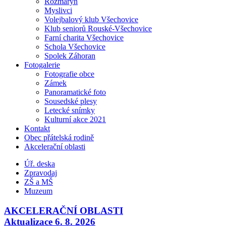
Rozmarýn
Myslivci
Volejbalový klub Všechovice
Klub seniorů Rouské-Všechovice
Farní charita Všechovice
Schola Všechovice
Spolek Záhoran
Fotogalerie
Fotografie obce
Zámek
Panoramatické foto
Sousedské plesy
Letecké snímky
Kulturní akce 2021
Kontakt
Obec přátelská rodině
Akcelerační oblasti
Úř. deska
Zpravodaj
ZŠ a MŠ
Muzeum
AKCELERAČNÍ OBLASTI
Aktualizace 6. 8. 2026