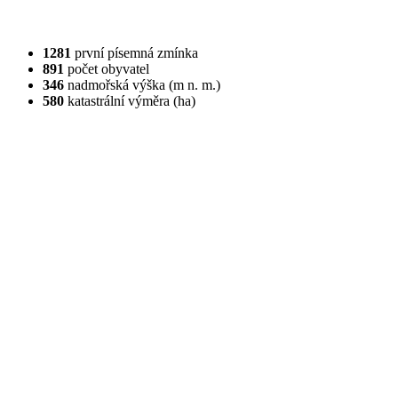
1281
první písemná zmínka
891
počet obyvatel
346
nadmořská výška (m n. m.)
580
katastrální výměra (ha)