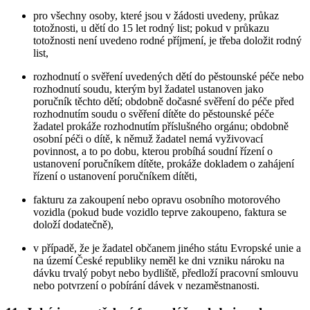
pro všechny osoby, které jsou v žádosti uvedeny, průkaz
totožnosti, u dětí do 15 let rodný list; pokud v průkazu
totožnosti není uvedeno rodné příjmení, je třeba doložit rodný
list,
rozhodnutí o svěření uvedených dětí do pěstounské péče nebo
rozhodnutí soudu, kterým byl žadatel ustanoven jako
poručník těchto dětí; obdobně dočasné svěření do péče před
rozhodnutím soudu o svěření dítěte do pěstounské péče
žadatel prokáže rozhodnutím příslušného orgánu; obdobně
osobní péči o dítě, k němuž žadatel nemá vyživovací
povinnost, a to po dobu, kterou probíhá soudní řízení o
ustanovení poručníkem dítěte, prokáže dokladem o zahájení
řízení o ustanovení poručníkem dítěti,
fakturu za zakoupení nebo opravu osobního motorového
vozidla (pokud bude vozidlo teprve zakoupeno, faktura se
doloží dodatečně),
v případě, že je žadatel občanem jiného státu Evropské unie a
na území České republiky neměl ke dni vzniku nároku na
dávku trvalý pobyt nebo bydliště, předloží pracovní smlouvu
nebo potvrzení o pobírání dávek v nezaměstnanosti.