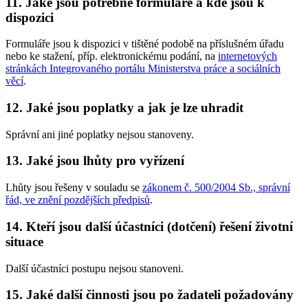
11. Jaké jsou potřebné formuláře a kde jsou k
dispozici
Formuláře jsou k dispozici v tištěné podobě na příslušném úřadu
nebo ke stažení, příp. elektronickému podání, na
internetových
stránkách Integrovaného portálu Ministerstva práce a sociálních
věcí
.
12. Jaké jsou poplatky a jak je lze uhradit
Správní ani jiné poplatky nejsou stanoveny.
13. Jaké jsou lhůty pro vyřízení
Lhůty jsou řešeny v souladu se
zákonem č. 500/2004 Sb., správní
řád, ve znění pozdějších předpisů
.
14. Kteří jsou další účastníci (dotčení) řešení životní
situace
Další účastníci postupu nejsou stanoveni.
15. Jaké další činnosti jsou po žadateli požadovány