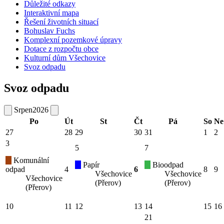
Důležité odkazy
Interaktivní mapa
Řešení životních situací
Bohuslav Fuchs
Komplexní pozemkové úpravy
Dotace z rozpočtu obce
Kulturní dům Všechovice
Svoz odpadu
Svoz odpadu
Srpen
2026
Po
Út
St
Čt
Pá
So
Ne
27
28
29
30
31
1
2
3
5
7
Komunální
Papír
Bioodpad
odpad
4
6
8
9
Všechovice
Všechovice
Všechovice
(Přerov)
(Přerov)
(Přerov)
10
11
12
13
14
15
16
21