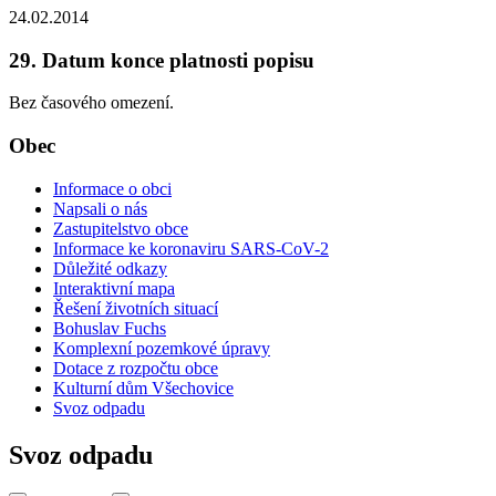
24.02.2014
29. Datum konce platnosti popisu
Bez časového omezení.
Obec
Informace o obci
Napsali o nás
Zastupitelstvo obce
Informace ke koronaviru SARS-CoV-2
Důležité odkazy
Interaktivní mapa
Řešení životních situací
Bohuslav Fuchs
Komplexní pozemkové úpravy
Dotace z rozpočtu obce
Kulturní dům Všechovice
Svoz odpadu
Svoz odpadu