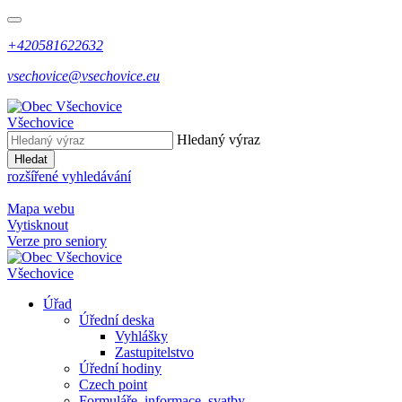
+420581622632
vsechovice@vsechovice.eu
Všechovice
Hledaný výraz
Hledat
rozšířené vyhledávání
Mapa webu
Vytisknout
Verze pro seniory
Všechovice
Úřad
Úřední deska
Vyhlášky
Zastupitelstvo
Úřední hodiny
Czech point
Formuláře, informace, svatby