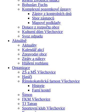
Řešení životních situací
Bohuslav Fuchs
Komplexní pozemkové úpravy
Zápisy z kontrolních dnů
Sbor zástupců
Mapové podklady
Dotace z rozpočtu obce
Kulturní dům Všechovice
Svoz odpadu
Aktuálně
Aktuality
Kalendář akcí
Zpravodaj obce
Ztráty a nálezy
Hlášení rozhlasu
Organizace
ZŠ a MŠ Všechovice
Hasiči
Římskokatolická farnost Všechovice
Historie
Farní kostel
Šimon
FKM Všechovice
TJ Tatran
Sportovní klub Všechovice