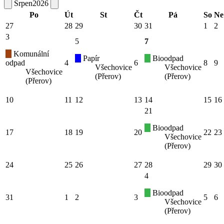
Srpen
2026
Po
Út
St
Čt
Pá
So
Ne
27
28
29
30
31
1
2
3
5
7
Komunální
Papír
Bioodpad
odpad
4
6
8
9
Všechovice
Všechovice
Všechovice
(Přerov)
(Přerov)
(Přerov)
10
11
12
13
14
15
16
21
Bioodpad
17
18
19
20
22
23
Všechovice
(Přerov)
24
25
26
27
28
29
30
4
Bioodpad
31
1
2
3
5
6
Všechovice
(Přerov)