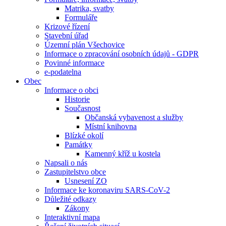
Matrika, svatby
Formuláře
Krizové řízení
Stavební úřad
Územní plán Všechovice
Informace o zpracování osobních údajů - GDPR
Povinné informace
e-podatelna
Obec
Informace o obci
Historie
Současnost
Občanská vybavenost a služby
Místní knihovna
Blízké okolí
Památky
Kamenný kříž u kostela
Napsali o nás
Zastupitelstvo obce
Usnesení ZO
Informace ke koronaviru SARS-CoV-2
Důležité odkazy
Zákony
Interaktivní mapa