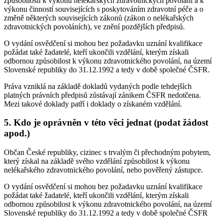
způsobilosti k výkonu nelékařských zdravotnických povolání a k
výkonu činností souvisejících s poskytováním zdravotní péče a o
změně některých souvisejících zákonů (zákon o nelékařských
zdravotnických povoláních), ve znění pozdějších předpisů.
O vydání osvědčení si mohou bez požadavku uznání kvalifikace
požádat také žadatelé, kteří ukončili vzdělání, kterým získali
odbornou způsobilost k výkonu zdravotnického povolání, na území
Slovenské republiky do 31.12.1992 a tedy v době společné ČSFR.
Práva vzniklá na základě dokladů vydaných podle tehdejších
platných právních předpisů zůstávají zánikem ČSFR nedotčena.
Mezi takové doklady patří i doklady o získaném vzdělání.
5. Kdo je oprávněn v této věci jednat (podat žádost
apod.)
Občan České republiky, cizinec s trvalým či přechodným pobytem,
který získal na základě svého vzdělání způsobilost k výkonu
nelékařského zdravotnického povolání, nebo pověřený zástupce.
O vydání osvědčení si mohou bez požadavku uznání kvalifikace
požádat také žadatelé, kteří ukončili vzdělání, kterým získali
odbornou způsobilost k výkonu zdravotnického povolání, na území
Slovenské republiky do 31.12.1992 a tedy v době společné ČSFR