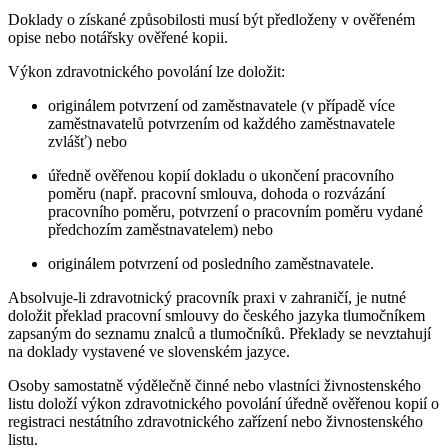
Doklady o získané způsobilosti musí být předloženy v ověřeném
opise nebo notářsky ověřené kopii.
Výkon zdravotnického povolání lze doložit:
originálem potvrzení od zaměstnavatele (v případě více
zaměstnavatelů potvrzením od každého zaměstnavatele
zvlášť) nebo
úředně ověřenou kopií dokladu o ukončení pracovního
poměru (např. pracovní smlouva, dohoda o rozvázání
pracovního poměru, potvrzení o pracovním poměru vydané
předchozím zaměstnavatelem) nebo
originálem potvrzení od posledního zaměstnavatele.
Absolvuje-li zdravotnický pracovník praxi v zahraničí, je nutné
doložit překlad pracovní smlouvy do českého jazyka tlumočníkem
zapsaným do seznamu znalců a tlumočníků. Překlady se nevztahují
na doklady vystavené ve slovenském jazyce.
Osoby samostatně výdělečně činné nebo vlastníci živnostenského
listu doloží výkon zdravotnického povolání úředně ověřenou kopií o
registraci nestátního zdravotnického zařízení nebo živnostenského
listu.