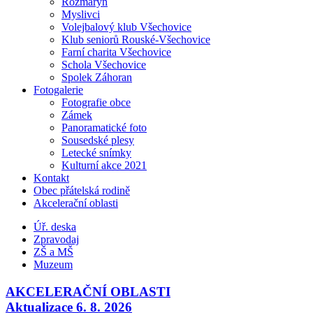
Rozmarýn
Myslivci
Volejbalový klub Všechovice
Klub seniorů Rouské-Všechovice
Farní charita Všechovice
Schola Všechovice
Spolek Záhoran
Fotogalerie
Fotografie obce
Zámek
Panoramatické foto
Sousedské plesy
Letecké snímky
Kulturní akce 2021
Kontakt
Obec přátelská rodině
Akcelerační oblasti
Úř. deska
Zpravodaj
ZŠ a MŠ
Muzeum
AKCELERAČNÍ OBLASTI
Aktualizace 6. 8. 2026