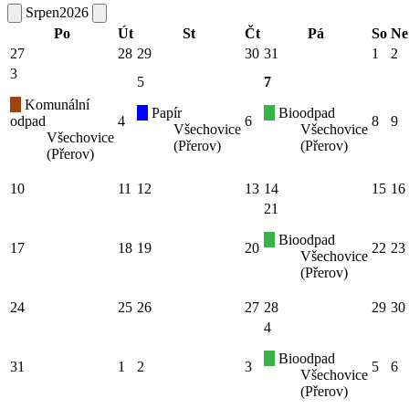
Srpen
2026
Po
Út
St
Čt
Pá
So
Ne
27
28
29
30
31
1
2
3
5
7
Komunální
Papír
Bioodpad
odpad
4
6
8
9
Všechovice
Všechovice
Všechovice
(Přerov)
(Přerov)
(Přerov)
10
11
12
13
14
15
16
21
Bioodpad
17
18
19
20
22
23
Všechovice
(Přerov)
24
25
26
27
28
29
30
4
Bioodpad
31
1
2
3
5
6
Všechovice
(Přerov)