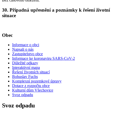
Bez časového omezení.
30. Případná upřesnění a poznámky k řešení životní
situace
Obec
Informace o obci
Napsali o nás
Zastupitelstvo obce
Informace ke koronaviru SARS-CoV-2
Důležité odkazy
Interaktivní mapa
Řešení životních situací
Bohuslav Fuchs
Komplexní pozemkové úpravy
Dotace z rozpočtu obce
Kulturní dům Všechovice
Svoz odpadu
Svoz odpadu