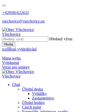
+420581622632
vsechovice@vsechovice.eu
Všechovice
Hledaný výraz
Hledat
rozšířené vyhledávání
Mapa webu
Vytisknout
Verze pro seniory
Všechovice
Úřad
Úřední deska
Vyhlášky
Zastupitelstvo
Úřední hodiny
Czech point
Formuláře, informace, svatby