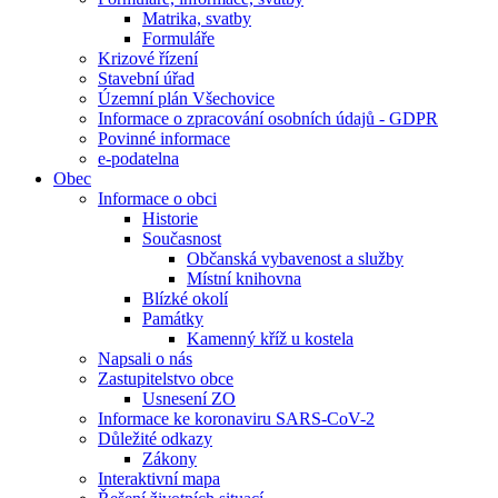
Matrika, svatby
Formuláře
Krizové řízení
Stavební úřad
Územní plán Všechovice
Informace o zpracování osobních údajů - GDPR
Povinné informace
e-podatelna
Obec
Informace o obci
Historie
Současnost
Občanská vybavenost a služby
Místní knihovna
Blízké okolí
Památky
Kamenný kříž u kostela
Napsali o nás
Zastupitelstvo obce
Usnesení ZO
Informace ke koronaviru SARS-CoV-2
Důležité odkazy
Zákony
Interaktivní mapa