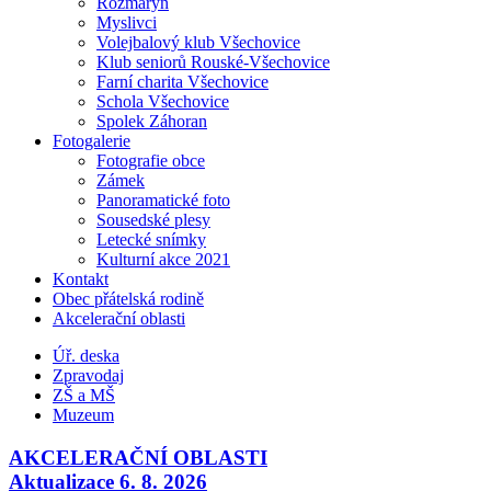
Rozmarýn
Myslivci
Volejbalový klub Všechovice
Klub seniorů Rouské-Všechovice
Farní charita Všechovice
Schola Všechovice
Spolek Záhoran
Fotogalerie
Fotografie obce
Zámek
Panoramatické foto
Sousedské plesy
Letecké snímky
Kulturní akce 2021
Kontakt
Obec přátelská rodině
Akcelerační oblasti
Úř. deska
Zpravodaj
ZŠ a MŠ
Muzeum
AKCELERAČNÍ OBLASTI
Aktualizace 6. 8. 2026