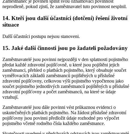
Zaměstnanec je povinen splnit svou oznamovací povinnost
neprodleně, pokud zjistí, že zaměstnavatel tuto povinnost nesplnil.
14. Kteří jsou další účastníci (dotčení) řešení životní
situace
Další účastníci postupu nejsou stanoveni.
15. Jaké další činnosti jsou po žadateli požadovány
Zaměstnavatelé jsou povinni nejpozději v den splatnosti pojistného
předat každé zdravotní pojišťovně, u které jsou pojištěni jejich
zaměstnanci, přehled o platbách pojistného, který obsahuje součet
vyměřovacích základů zaměstnanců pojištěných u příslušné
zdravotní pojišťovny, celkovou výši pojistného vypočtenou jako
součet pojistného jednotlivých zaměstnanců pojištěných u příslušné
zdravotní pojišťovny a počet zaměstnanců, na které se údaje
vztahují.
Zaměstnavatelé jsou dále povinni vést průkaznou evidenci o
uskutečněných platbách pojistného. Na žádost příslušné zdravotní
pojišťovny jsou povinni předložit údaje rozhodné pro výpočet
pojistného včetně rodného čísla každého zaměstnance.
Skutečnosti uvedené v předchozích odstavcích jsou zaměstnavatelé