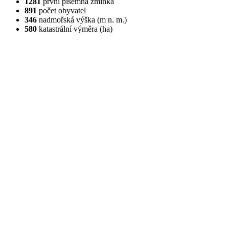
1281
první písemná zmínka
891
počet obyvatel
346
nadmořská výška (m n. m.)
580
katastrální výměra (ha)