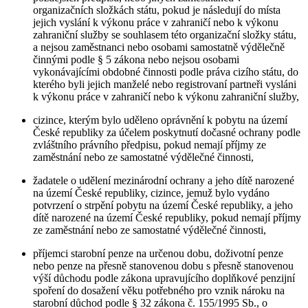
organizačních složkách státu, pokud je následují do místa
jejich vyslání k výkonu práce v zahraničí nebo k výkonu
zahraniční služby se souhlasem této organizační složky státu,
a nejsou zaměstnanci nebo osobami samostatně výdělečně
činnými podle § 5 zákona nebo nejsou osobami
vykonávajícími obdobné činnosti podle práva cizího státu, do
kterého byli jejich manželé nebo registrovaní partneři vysláni
k výkonu práce v zahraničí nebo k výkonu zahraniční služby,
cizince, kterým bylo uděleno oprávnění k pobytu na území
České republiky za účelem poskytnutí dočasné ochrany podle
zvláštního právního předpisu, pokud nemají příjmy ze
zaměstnání nebo ze samostatné výdělečné činnosti,
žadatele o udělení mezinárodní ochrany a jeho dítě narozené
na území České republiky, cizince, jemuž bylo vydáno
potvrzení o strpění pobytu na území České republiky, a jeho
dítě narozené na území České republiky, pokud nemají příjmy
ze zaměstnání nebo ze samostatné výdělečné činnosti,
příjemci starobní penze na určenou dobu, doživotní penze
nebo penze na přesně stanovenou dobu s přesně stanovenou
výší důchodu podle zákona upravujícího doplňkové penzijní
spoření do dosažení věku potřebného pro vznik nároku na
starobní důchod podle § 32 zákona č. 155/1995 Sb., o