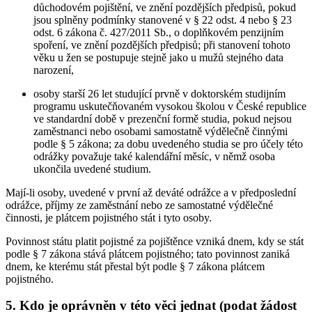
důchodovém pojištění, ve znění pozdějších předpisů, pokud
jsou splněny podmínky stanovené v § 22 odst. 4 nebo § 23
odst. 6 zákona č. 427/2011 Sb., o doplňkovém penzijním
spoření, ve znění pozdějších předpisů; při stanovení tohoto
věku u žen se postupuje stejně jako u mužů stejného data
narození,
osoby starší 26 let studující prvně v doktorském studijním
programu uskutečňovaném vysokou školou v České republice
ve standardní době v prezenční formě studia, pokud nejsou
zaměstnanci nebo osobami samostatně výdělečně činnými
podle § 5 zákona; za dobu uvedeného studia se pro účely této
odrážky považuje také kalendářní měsíc, v němž osoba
ukončila uvedené studium.
Mají-li osoby, uvedené v první až deváté odrážce a v předposlední
odrážce, příjmy ze zaměstnání nebo ze samostatné výdělečné
činnosti, je plátcem pojistného stát i tyto osoby.
Povinnost státu platit pojistné za pojištěnce vzniká dnem, kdy se stát
podle § 7 zákona stává plátcem pojistného; tato povinnost zaniká
dnem, ke kterému stát přestal být podle § 7 zákona plátcem
pojistného.
5. Kdo je oprávněn v této věci jednat (podat žádost