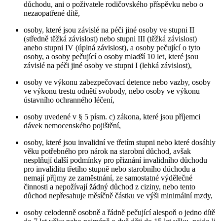
důchodu, ani o poživatele rodičovského příspěvku nebo o
nezaopatřené dítě,
osoby, které jsou závislé na péči jiné osoby ve stupni II
(středně těžká závislost) nebo stupni III (těžká závislost)
anebo stupni IV (úplná závislost), a osoby pečující o tyto
osoby, a osoby pečující o osoby mladší 10 let, které jsou
závislé na péči jiné osoby ve stupni I (lehká závislost),
osoby ve výkonu zabezpečovací detence nebo vazby, osoby
ve výkonu trestu odnětí svobody, nebo osoby ve výkonu
ústavního ochranného léčení,
osoby uvedené v § 5 písm. c) zákona, které jsou příjemci
dávek nemocenského pojištění,
osoby, které jsou invalidní ve třetím stupni nebo které dosáhly
věku potřebného pro nárok na starobní důchod, avšak
nesplňují další podmínky pro přiznání invalidního důchodu
pro invaliditu třetího stupně nebo starobního důchodu a
nemají příjmy ze zaměstnání, ze samostatné výdělečné
činnosti a nepožívají žádný důchod z ciziny, nebo tento
důchod nepřesahuje měsíčně částku ve výši minimální mzdy,
osoby celodenně osobně a řádně pečující alespoň o jedno dítě