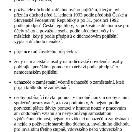
poživatele důchodů z důchodového pojištění, kterým byl
přiznán důchod před 1. lednem 1993 podle předpisů České a
Slovenské Federativní Republiky a po 31. prosinci 1992
podle předpisů České republiky; za poživatele důchodu se pro
účely zákona považuje osoba podle předchozí věty i v
měsících, kdy jí podle předpisů o důchodovém pojištění
výplata důchodu nenáleží,
příjemce rodičovského příspěvku,
ženy na mateřské a osoby na rodičovské dovolené a osoby
pobírající peněžitou pomoc v mateřství podle předpisů o
nemocenském pojištění,
uchazeče o zaměstnání včetně uchazečů o zaměstnání, kteří
přijali krátkodobé zaměstnání,
osoby pobírající dávku pomoci v hmotné nouzi a osoby s nimi
společně posuzované, a to za podmínky, že nejsou podle
potvrzení plátce dávky pomoci v hmotné nouzi v pracovním
ani obdobném vztahu ani nevykonávají samostatnou
výdělečnou činnost, nejsou v evidenci uchazečů o zaměstnání
a nejde o poživatele starobního důchodu, invalidního důchodu
pro invaliditu třetího stupně, vdovského nebo vdoveckého