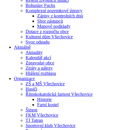
Řešení životních situací
Bohuslav Fuchs
Komplexní pozemkové úpravy
Zápisy z kontrolních dnů
Sbor zástupců
Mapové podklady
Dotace z rozpočtu obce
Kulturní dům Všechovice
Svoz odpadu
Aktuálně
Aktuality
Kalendář akcí
Zpravodaj obce
Ztráty a nálezy
Hlášení rozhlasu
Organizace
ZŠ a MŠ Všechovice
Hasiči
Římskokatolická farnost Všechovice
Historie
Farní kostel
Šimon
FKM Všechovice
TJ Tatran
Sportovní klub Všechovice