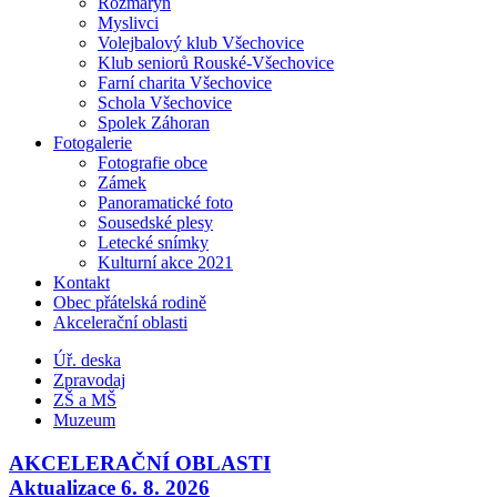
Rozmarýn
Myslivci
Volejbalový klub Všechovice
Klub seniorů Rouské-Všechovice
Farní charita Všechovice
Schola Všechovice
Spolek Záhoran
Fotogalerie
Fotografie obce
Zámek
Panoramatické foto
Sousedské plesy
Letecké snímky
Kulturní akce 2021
Kontakt
Obec přátelská rodině
Akcelerační oblasti
Úř. deska
Zpravodaj
ZŠ a MŠ
Muzeum
AKCELERAČNÍ OBLASTI
Aktualizace 6. 8. 2026