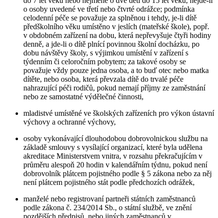
do 7 let věku nebo nejméně o dvě děti do 15 let věku, nejde-li
o osoby uvedené ve třetí nebo čtvrté odrážce; podmínka
celodenní péče se považuje za splněnou i tehdy, je-li dítě
předškolního věku umístěno v jeslích (mateřské škole), popř.
v obdobném zařízení na dobu, která nepřevyšuje čtyři hodiny
denně, a jde-li o dítě plnící povinnou školní docházku, po
dobu návštěvy školy, s výjimkou umístění v zařízení s
týdenním či celoročním pobytem; za takové osoby se
považuje vždy pouze jedna osoba, a to buď otec nebo matka
dítěte, nebo osoba, která převzala dítě do trvalé péče
nahrazující péči rodičů, pokud nemají příjmy ze zaměstnání
nebo ze samostatné výdělečné činnosti,
mladistvé umístěné ve školských zařízeních pro výkon ústavní
výchovy a ochranné výchovy,
osoby vykonávající dlouhodobou dobrovolnickou službu na
základě smlouvy s vysílající organizací, které byla udělena
akreditace Ministerstvem vnitra, v rozsahu překračujícím v
průměru alespoň 20 hodin v kalendářním týdnu, pokud není
dobrovolník plátcem pojistného podle § 5 zákona nebo za něj
není plátcem pojistného stát podle předchozích odrážek,
manželé nebo registrovaní partneři státních zaměstnanců
podle zákona č. 234/2014 Sb., o státní službě, ve znění
pozdějších předpisů, nebo jiných zaměstnanců v