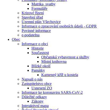
Matrika, svatby
Formuláře
Krizové řízení
Stavební úřad
Územní plán Všechovice
Informace o zpracování osobních údajů - GDPR
Povinné informace
e-podatelna
Obec
Informace o obci
Historie
Současnost
Občanská vybavenost a služby
Místní knihovna
Blízké okolí
Památky
Kamenný kříž u kostela
Napsali o nás
Zastupitelstvo obce
Usnesení ZO
Informace ke koronaviru SARS-CoV-2
Důležité odkazy
Zákony
Interaktivní mapa