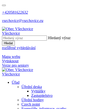
+420581622632
vsechovice@vsechovice.eu
Všechovice
Hledaný výraz
Hledat
rozšířené vyhledávání
Mapa webu
Vytisknout
Verze pro seniory
Všechovice
Úřad
Úřední deska
Vyhlášky
Zastupitelstvo
Úřední hodiny
Czech point
Formuláře, informace, svatby