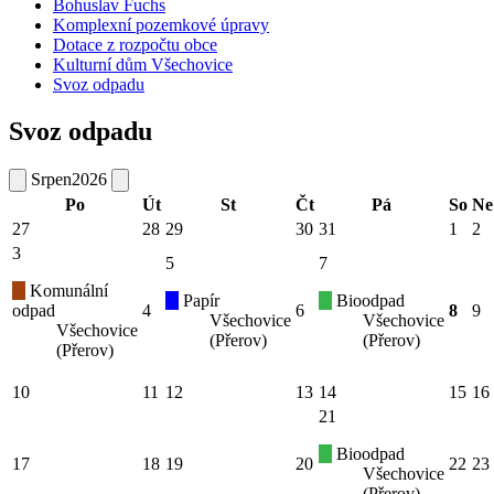
Bohuslav Fuchs
Komplexní pozemkové úpravy
Dotace z rozpočtu obce
Kulturní dům Všechovice
Svoz odpadu
Svoz odpadu
Srpen
2026
Po
Út
St
Čt
Pá
So
Ne
27
28
29
30
31
1
2
3
5
7
Komunální
Papír
Bioodpad
odpad
4
6
8
9
Všechovice
Všechovice
Všechovice
(Přerov)
(Přerov)
(Přerov)
10
11
12
13
14
15
16
21
Bioodpad
17
18
19
20
22
23
Všechovice
(Přerov)