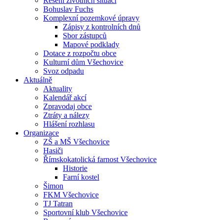
Řešení životních situací
Bohuslav Fuchs
Komplexní pozemkové úpravy
Zápisy z kontrolních dnů
Sbor zástupců
Mapové podklady
Dotace z rozpočtu obce
Kulturní dům Všechovice
Svoz odpadu
Aktuálně
Aktuality
Kalendář akcí
Zpravodaj obce
Ztráty a nálezy
Hlášení rozhlasu
Organizace
ZŠ a MŠ Všechovice
Hasiči
Římskokatolická farnost Všechovice
Historie
Farní kostel
Šimon
FKM Všechovice
TJ Tatran
Sportovní klub Všechovice