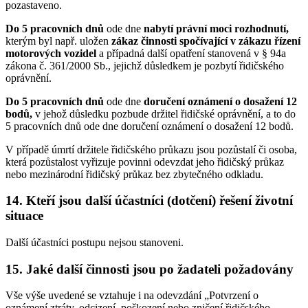
pozastaveno.
Do 5 pracovních dnů
ode dne
nabytí právní moci rozhodnutí
,
kterým byl např. uložen
zákaz činnosti spočívající v zákazu řízení
motorových vozidel
a případná další opatření stanovená v § 94a
zákona č. 361/2000 Sb., jejichž důsledkem je pozbytí řidičského
oprávnění.
Do 5 pracovních dnů
ode dne
doručení oznámení
o dosažení 12
bodů
,
v jehož důsledku pozbude držitel řidičské oprávnění, a to do
5 pracovních dnů ode dne doručení oznámení o dosažení 12 bodů.
V případě úmrtí držitele řidičského průkazu jsou pozůstalí či osoba,
která pozůstalost vyřizuje povinni odevzdat jeho řidičský průkaz
nebo mezinárodní řidičský průkaz bez zbytečného odkladu.
14. Kteří jsou další účastníci (dotčení) řešení životní
situace
Další účastníci postupu nejsou stanoveni.
15. Jaké další činnosti jsou po žadateli požadovány
Vše výše uvedené se vztahuje i na odevzdání „Potvrzení o
oznámení ztráty, odcizení, poškození nebo zničení řidičského