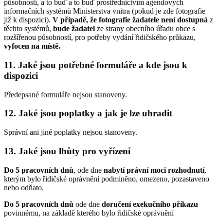
působností, a to buď a to buď prostřednictvím agendových
informačních systémů Ministerstva vnitra (pokud je zde fotografie
již k dispozici).
V případě, že fotografie žadatele není dostupná
z
těchto systémů,
bude žadatel
ze strany obecního úřadu obce s
rozšířenou působností, pro potřeby vydání řidičského průkazu,
vyfocen
na místě.
11. Jaké jsou potřebné formuláře a kde jsou k
dispozici
Předepsané formuláře nejsou stanoveny.
12. Jaké jsou poplatky a jak je lze uhradit
Správní ani jiné poplatky nejsou stanoveny.
13. Jaké jsou lhůty pro vyřízení
Do 5 pracovních dnů
, ode dne
nabytí právní moci rozhodnutí
,
kterým bylo řidičské oprávnění podmíněno, omezeno, pozastaveno
nebo odňato.
Do 5 pracovních dnů
ode dne
doručení exekučního příkazu
povinnému, na základě kterého bylo řidičské oprávnění