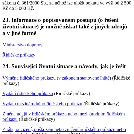
zákona č. 361/2000 Sb., za něhož lze uložit pokutu ve výši od 2 500
Kč do 5 000 Kč.
23. Informace o popisovaném postupu (o řešení
životní situace) je možné získat také z jiných zdrojů
a v jiné formě
Ministerstvo dopravy
Řidičské průkazy
24. Související životní situace a návody, jak je řešit
Výměna řidičského průkazu (v zákonem stanovené lhůtě)
(Řidičské
průkazy)
Vydání řidičského průkazu
(Řidičské průkazy)
Vydání mezinárodního řidičského průkazu
(Řidičské průkazy)
Změna údajů v řidičském průkazu nebo mezinárodním řidičském
průkazu
(Řidičské průkazy)
Ztráta, odcizení, poškození nebo zničení řidičského průkazu nebo