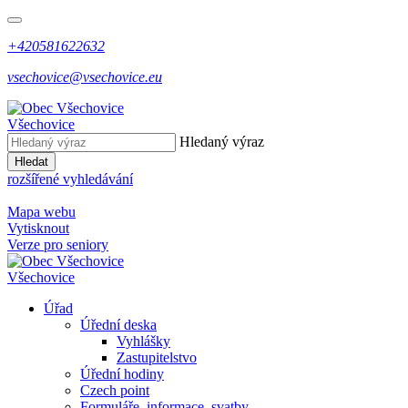
+420581622632
vsechovice@vsechovice.eu
Všechovice
Hledaný výraz
Hledat
rozšířené vyhledávání
Mapa webu
Vytisknout
Verze pro seniory
Všechovice
Úřad
Úřední deska
Vyhlášky
Zastupitelstvo
Úřední hodiny
Czech point
Formuláře, informace, svatby