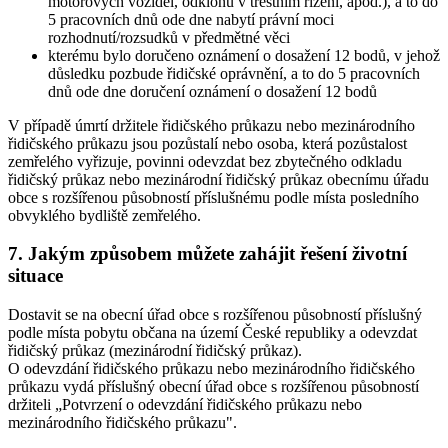
motorových vozidel, odklonů v trestním řízení, apod.), a to do
5 pracovních dnů ode dne nabytí právní moci
rozhodnutí/rozsudků v předmětné věci
kterému bylo doručeno oznámení o dosažení 12 bodů, v jehož
důsledku pozbude řidičské oprávnění, a to do 5 pracovních
dnů ode dne doručení oznámení o dosažení 12 bodů
V případě úmrtí držitele řidičského průkazu nebo mezinárodního
řidičského průkazu jsou pozůstalí nebo osoba, která pozůstalost
zemřelého vyřizuje, povinni odevzdat bez zbytečného odkladu
řidičský průkaz nebo mezinárodní řidičský průkaz obecnímu úřadu
obce s rozšířenou působností příslušnému podle místa posledního
obvyklého bydliště zemřelého.
7. Jakým způsobem můžete zahájit řešení životní
situace
Dostavit se na obecní úřad obce s rozšířenou působností příslušný
podle místa pobytu občana na území České republiky a odevzdat
řidičský průkaz (mezinárodní řidičský průkaz).
O odevzdání řidičského průkazu nebo mezinárodního řidičského
průkazu vydá příslušný obecní úřad obce s rozšířenou působností
držiteli „Potvrzení o odevzdání řidičského průkazu nebo
mezinárodního řidičského průkazu".