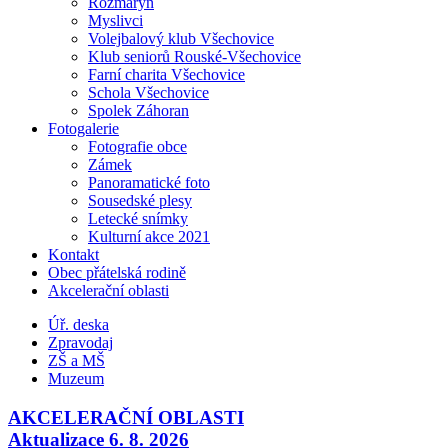
Rozmarýn
Myslivci
Volejbalový klub Všechovice
Klub seniorů Rouské-Všechovice
Farní charita Všechovice
Schola Všechovice
Spolek Záhoran
Fotogalerie
Fotografie obce
Zámek
Panoramatické foto
Sousedské plesy
Letecké snímky
Kulturní akce 2021
Kontakt
Obec přátelská rodině
Akcelerační oblasti
Úř. deska
Zpravodaj
ZŠ a MŠ
Muzeum
AKCELERAČNÍ OBLASTI
Aktualizace 6. 8. 2026