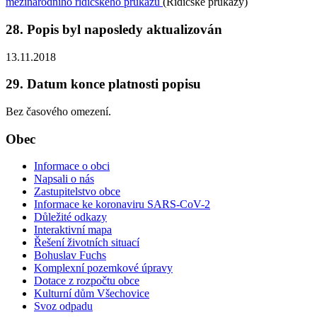
mezinárodního řidičského průkazu
(Řidičské průkazy)
28. Popis byl naposledy aktualizován
13.11.2018
29. Datum konce platnosti popisu
Bez časového omezení.
Obec
Informace o obci
Napsali o nás
Zastupitelstvo obce
Informace ke koronaviru SARS-CoV-2
Důležité odkazy
Interaktivní mapa
Řešení životních situací
Bohuslav Fuchs
Komplexní pozemkové úpravy
Dotace z rozpočtu obce
Kulturní dům Všechovice
Svoz odpadu