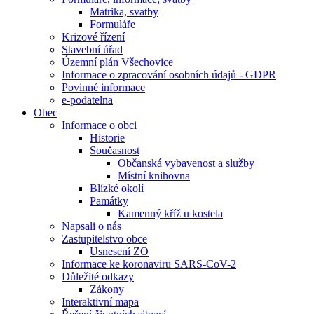
Matrika, svatby
Formuláře
Krizové řízení
Stavební úřad
Územní plán Všechovice
Informace o zpracování osobních údajů - GDPR
Povinné informace
e-podatelna
Obec
Informace o obci
Historie
Současnost
Občanská vybavenost a služby
Místní knihovna
Blízké okolí
Památky
Kamenný kříž u kostela
Napsali o nás
Zastupitelstvo obce
Usnesení ZO
Informace ke koronaviru SARS-CoV-2
Důležité odkazy
Zákony
Interaktivní mapa