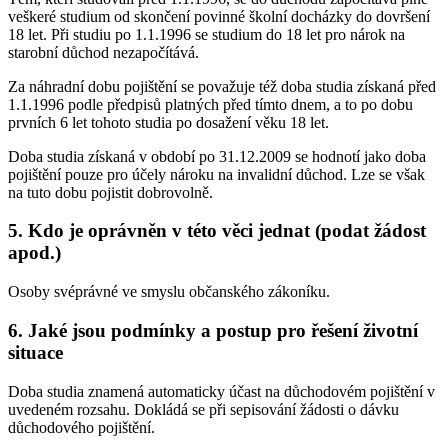
veškeré studium od skončení povinné školní docházky do dovršení
18 let. Při studiu po 1.1.1996 se studium do 18 let pro nárok na
starobní důchod nezapočítává.
Za náhradní dobu pojištění se považuje též doba studia získaná před
1.1.1996 podle předpisů platných před tímto dnem, a to po dobu
prvních 6 let tohoto studia po dosažení věku 18 let.
Doba studia získaná v období po 31.12.2009 se hodnotí jako doba
pojištění pouze pro účely nároku na invalidní důchod. Lze se však
na tuto dobu pojistit dobrovolně.
5. Kdo je oprávněn v této věci jednat (podat žádost
apod.)
Osoby svéprávné ve smyslu občanského zákoníku.
6. Jaké jsou podmínky a postup pro řešení životní
situace
Doba studia znamená automaticky účast na důchodovém pojištění v
uvedeném rozsahu. Dokládá se při sepisování žádosti o dávku
důchodového pojištění.