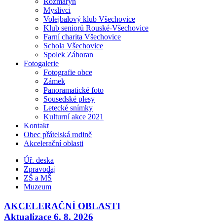
Rozmarýn
Myslivci
Volejbalový klub Všechovice
Klub seniorů Rouské-Všechovice
Farní charita Všechovice
Schola Všechovice
Spolek Záhoran
Fotogalerie
Fotografie obce
Zámek
Panoramatické foto
Sousedské plesy
Letecké snímky
Kulturní akce 2021
Kontakt
Obec přátelská rodině
Akcelerační oblasti
Úř. deska
Zpravodaj
ZŠ a MŠ
Muzeum
AKCELERAČNÍ OBLASTI
Aktualizace 6. 8. 2026