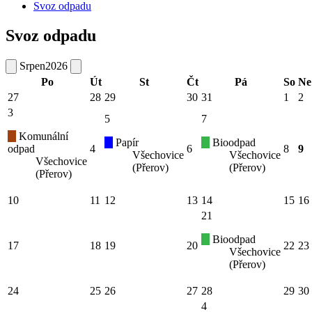
Svoz odpadu
Svoz odpadu
Srpen
2026
Po
Út
St
Čt
Pá
So
Ne
27
28
29
30
31
1
2
3
5
7
Komunální
Papír
Bioodpad
odpad
4
6
8
9
Všechovice
Všechovice
Všechovice
(Přerov)
(Přerov)
(Přerov)
10
11
12
13
14
15
16
21
Bioodpad
17
18
19
20
22
23
Všechovice
(Přerov)
24
25
26
27
28
29
30
4