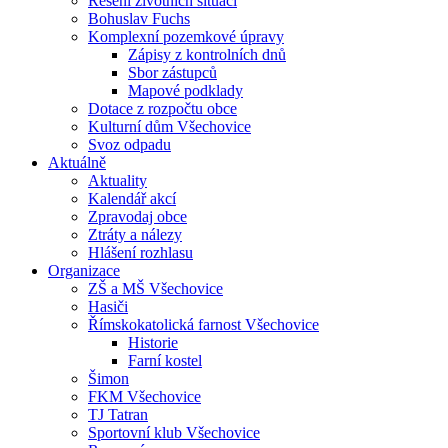
Řešení životních situací
Bohuslav Fuchs
Komplexní pozemkové úpravy
Zápisy z kontrolních dnů
Sbor zástupců
Mapové podklady
Dotace z rozpočtu obce
Kulturní dům Všechovice
Svoz odpadu
Aktuálně
Aktuality
Kalendář akcí
Zpravodaj obce
Ztráty a nálezy
Hlášení rozhlasu
Organizace
ZŠ a MŠ Všechovice
Hasiči
Římskokatolická farnost Všechovice
Historie
Farní kostel
Šimon
FKM Všechovice
TJ Tatran
Sportovní klub Všechovice