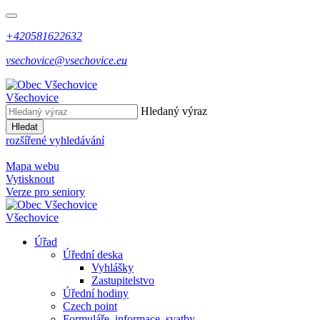
+420581622632
vsechovice@vsechovice.eu
Všechovice
Hledaný výraz
Hledat
rozšířené vyhledávání
Mapa webu
Vytisknout
Verze pro seniory
Všechovice
Úřad
Úřední deska
Vyhlášky
Zastupitelstvo
Úřední hodiny
Czech point
Formuláře, informace, svatby