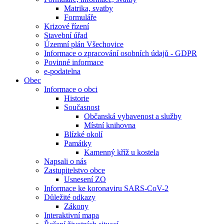
Matrika, svatby
Formuláře
Krizové řízení
Stavební úřad
Územní plán Všechovice
Informace o zpracování osobních údajů - GDPR
Povinné informace
e-podatelna
Obec
Informace o obci
Historie
Současnost
Občanská vybavenost a služby
Místní knihovna
Blízké okolí
Památky
Kamenný kříž u kostela
Napsali o nás
Zastupitelstvo obce
Usnesení ZO
Informace ke koronaviru SARS-CoV-2
Důležité odkazy
Zákony
Interaktivní mapa