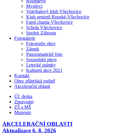
Rozmarýn
Myslivci
Volejbalový klub Všechovice
Klub seniorů Rouské-Všechovice
Farní charita Všechovice
Schola Všechovice
Spolek Záhoran
Fotogalerie
Fotografie obce
Zámek
Panoramatické foto
Sousedské plesy
Letecké snímky
Kulturní akce 2021
Kontakt
Obec přátelská rodině
Akcelerační oblasti
Úř. deska
Zpravodaj
ZŠ a MŠ
Muzeum
AKCELERAČNÍ OBLASTI
Aktualizace 6. 8. 2026