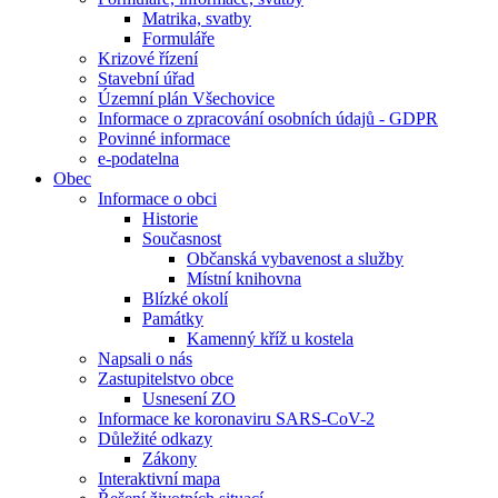
Matrika, svatby
Formuláře
Krizové řízení
Stavební úřad
Územní plán Všechovice
Informace o zpracování osobních údajů - GDPR
Povinné informace
e-podatelna
Obec
Informace o obci
Historie
Současnost
Občanská vybavenost a služby
Místní knihovna
Blízké okolí
Památky
Kamenný kříž u kostela
Napsali o nás
Zastupitelstvo obce
Usnesení ZO
Informace ke koronaviru SARS-CoV-2
Důležité odkazy
Zákony
Interaktivní mapa