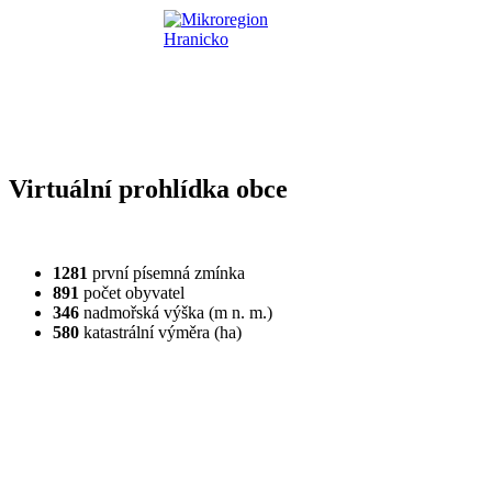
Virtuální prohlídka obce
1281
první písemná zmínka
891
počet obyvatel
346
nadmořská výška (m n. m.)
580
katastrální výměra (ha)