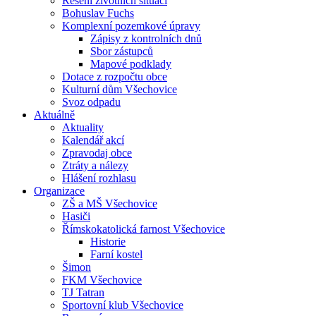
Řešení životních situací
Bohuslav Fuchs
Komplexní pozemkové úpravy
Zápisy z kontrolních dnů
Sbor zástupců
Mapové podklady
Dotace z rozpočtu obce
Kulturní dům Všechovice
Svoz odpadu
Aktuálně
Aktuality
Kalendář akcí
Zpravodaj obce
Ztráty a nálezy
Hlášení rozhlasu
Organizace
ZŠ a MŠ Všechovice
Hasiči
Římskokatolická farnost Všechovice
Historie
Farní kostel
Šimon
FKM Všechovice
TJ Tatran
Sportovní klub Všechovice