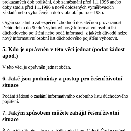
prokázaných dob pojištění, dob zaměstnání před 1.1.1996 anebo
doby studia před 1.1.1996 a nově doložených vyměřovacích
základů nebo vyloučených dob v období po roce 1985.
Orgán sociálního zabezpečení zhodnotí dostatečnou provázanost
těchto dob a do 90 dnů vyhotoví nový informativní osobní list
důchodového pojištění nebo podá informaci, z jakých důvodů nelze
nový informativní osobní list důchodového pojištění vyhotovit.
5. Kdo je oprávněn v této věci jednat (podat žádost
apod.)
V této věci je oprávněn jednat občan.
6. Jaké jsou podmínky a postup pro řešení životní
situace
Podání žádosti o zaslání informativního osobního listu důchodového
pojištění.
7. Jakým způsobem můžete zahájit řešení životní
situace
Řešení této životní situace zahájíte odesláním žádosti České správě