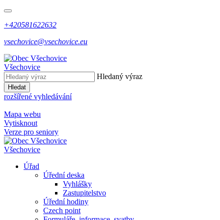
+420581622632
vsechovice@vsechovice.eu
Všechovice
Hledaný výraz
Hledat
rozšířené vyhledávání
Mapa webu
Vytisknout
Verze pro seniory
Všechovice
Úřad
Úřední deska
Vyhlášky
Zastupitelstvo
Úřední hodiny
Czech point
Formuláře, informace, svatby