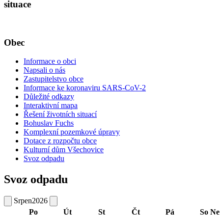
situace
Obec
Informace o obci
Napsali o nás
Zastupitelstvo obce
Informace ke koronaviru SARS-CoV-2
Důležité odkazy
Interaktivní mapa
Řešení životních situací
Bohuslav Fuchs
Komplexní pozemkové úpravy
Dotace z rozpočtu obce
Kulturní dům Všechovice
Svoz odpadu
Svoz odpadu
Srpen
2026
Po
Út
St
Čt
Pá
So
Ne