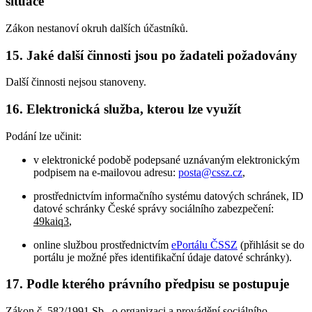
situace
Zákon nestanoví okruh dalších účastníků.
15. Jaké další činnosti jsou po žadateli požadovány
Další činnosti nejsou stanoveny.
16. Elektronická služba, kterou lze využít
Podání lze učinit:
v elektronické podobě podepsané uznávaným elektronickým
podpisem na e-mailovou adresu:
posta@cssz.cz
,
prostřednictvím informačního systému datových schránek, ID
datové schránky České správy sociálního zabezpečení:
49kaiq3
,
online službou prostřednictvím
ePortálu ČSSZ
(přihlásit se do
portálu je možné přes identifikační údaje datové schránky).
17. Podle kterého právního předpisu se postupuje
Zákon č. 582/1991 Sb., o organizaci a provádění sociálního