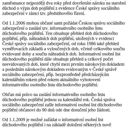
zaměstnance nejpozději dva roky před dovršením nároku na starobní
důchod o výpis dob pojištění z evidence České správy sociálního
zabezpečení v rámci tzv. předstihového řízení.
Od 1.1.2006 mohou občané sami požádat Českou správu sociálního
zabezpečení o zaslání tzv. informativního osobního listu
důchodového pojištění. Ten obsahuje přehled dob důchodového
pojištění, příp. náhradních dob pojištění, uložených v evidenci
České správy sociálního zabezpečení, od roku 1986 také přehled
vyměřovacích základů a vyloučených dob, včetně celkového součtu
evidované doby a součtu náhradních dob. Informativní osobní list
důchodového pojištění dále obsahuje přehled a celkový počet
neevidovaných dob, které chybí mezi prvním nárokovým dokladem
a posledním nárokovým dokladem evidovaným v České správě
sociálního zabezpečení, příp. bezprostředně předcházejícím
kalendářním rokem před rokem aktuálního vyhotovení
informativního osobního listu důchodového pojištění.
Občan má právo na zaslání informativního osobního listu
důchodového pojištění jednou za kalendářní rok. Česká správa
sociálního zabezpečení zašle informativní osobní list důchodového
pojištění občanovi do 90 dnů ode dne doručení jeho žádosti.
Od 1.1.2009 je možné zažádat o informativní osobní list
důchodového pojištění i na základě doložení některých nově