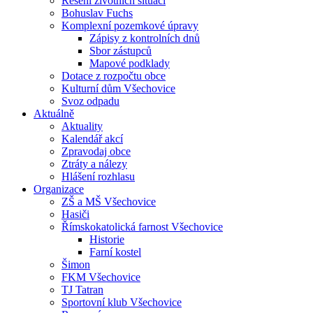
Řešení životních situací
Bohuslav Fuchs
Komplexní pozemkové úpravy
Zápisy z kontrolních dnů
Sbor zástupců
Mapové podklady
Dotace z rozpočtu obce
Kulturní dům Všechovice
Svoz odpadu
Aktuálně
Aktuality
Kalendář akcí
Zpravodaj obce
Ztráty a nálezy
Hlášení rozhlasu
Organizace
ZŠ a MŠ Všechovice
Hasiči
Římskokatolická farnost Všechovice
Historie
Farní kostel
Šimon
FKM Všechovice
TJ Tatran
Sportovní klub Všechovice