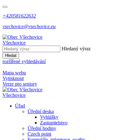
+420581622632
vsechovice@vsechovice.eu
Všechovice
Hledaný výraz
Hledat
rozšířené vyhledávání
Mapa webu
Vytisknout
Verze pro seniory
Všechovice
Úřad
Úřední deska
Vyhlášky
Zastupitelstvo
Úřední hodiny
Czech point
Formuláře, informace, svatby