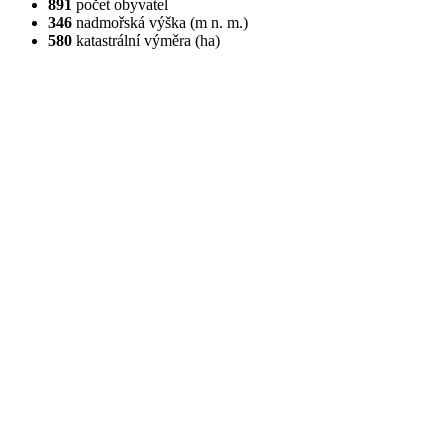
891
počet obyvatel
346
nadmořská výška (m n. m.)
580
katastrální výměra (ha)