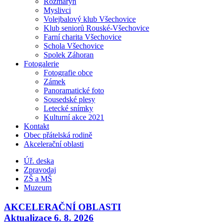
Rozmarýn
Myslivci
Volejbalový klub Všechovice
Klub seniorů Rouské-Všechovice
Farní charita Všechovice
Schola Všechovice
Spolek Záhoran
Fotogalerie
Fotografie obce
Zámek
Panoramatické foto
Sousedské plesy
Letecké snímky
Kulturní akce 2021
Kontakt
Obec přátelská rodině
Akcelerační oblasti
Úř. deska
Zpravodaj
ZŠ a MŠ
Muzeum
AKCELERAČNÍ OBLASTI
Aktualizace 6. 8. 2026