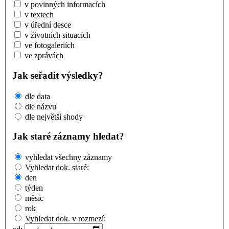
v povinných informacích
v textech
v úřední desce
v životních situacích
ve fotogaleriích
ve zprávách
Jak seřadit výsledky?
dle data
dle názvu
dle největší shody
Jak staré záznamy hledat?
vyhledat všechny záznamy
Vyhledat dok. staré:
den
týden
měsíc
rok
Vyhledat dok. v rozmezí: