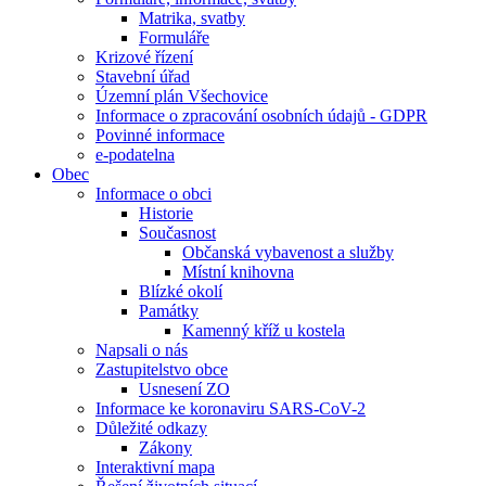
Matrika, svatby
Formuláře
Krizové řízení
Stavební úřad
Územní plán Všechovice
Informace o zpracování osobních údajů - GDPR
Povinné informace
e-podatelna
Obec
Informace o obci
Historie
Současnost
Občanská vybavenost a služby
Místní knihovna
Blízké okolí
Památky
Kamenný kříž u kostela
Napsali o nás
Zastupitelstvo obce
Usnesení ZO
Informace ke koronaviru SARS-CoV-2
Důležité odkazy
Zákony
Interaktivní mapa