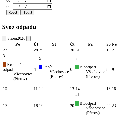
od:
do:
Reset
Hledat
Svoz odpadu
Srpen
2026
Po
Út
St
Čt
Pá
So
Ne
27
28
29
30
31
1
2
3
5
7
Komunální
Papír
Bioodpad
odpad
4
6
8
9
Všechovice
Všechovice
Všechovice
(Přerov)
(Přerov)
(Přerov)
10
11
12
13
14
15
16
21
Bioodpad
17
18
19
20
22
23
Všechovice
(Přerov)