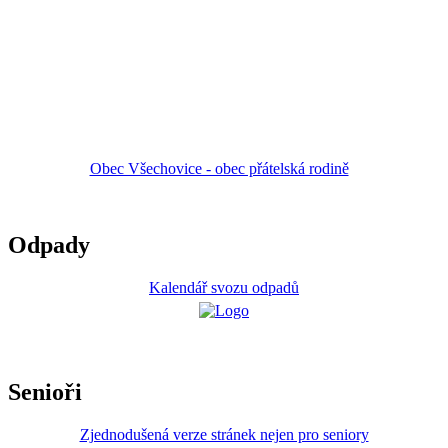
Obec Všechovice - obec přátelská rodině
Odpady
Kalendář svozu odpadů
Senioři
Zjednodušená verze stránek nejen pro seniory