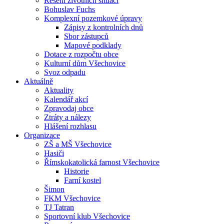
Řešení životních situací
Bohuslav Fuchs
Komplexní pozemkové úpravy
Zápisy z kontrolních dnů
Sbor zástupců
Mapové podklady
Dotace z rozpočtu obce
Kulturní dům Všechovice
Svoz odpadu
Aktuálně
Aktuality
Kalendář akcí
Zpravodaj obce
Ztráty a nálezy
Hlášení rozhlasu
Organizace
ZŠ a MŠ Všechovice
Hasiči
Římskokatolická farnost Všechovice
Historie
Farní kostel
Šimon
FKM Všechovice
TJ Tatran
Sportovní klub Všechovice