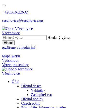
+420581622632
vsechovice@vsechovice.eu
Všechovice
Hledaný výraz
Hledat
rozšířené vyhledávání
Mapa webu
Vytisknout
Verze pro seniory
Všechovice
Úřad
Úřední deska
Vyhlášky
Zastupitelstvo
Úřední hodiny
Czech point
Formuláře, informace, svatby