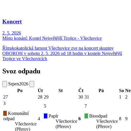
Koncert
2. 5. 2026
Místo konání:
Kostel Nejsvětější Trojice - Všechovice
Římskokatolická farnost Všechovice zve na koncert skupiny
OBOROH v sobotu 2. 5. 2026 od 18 hodin v kostele Nejsvětější
Trojice ve Všechovicích
Svoz odpadu
Srpen
2026
Po
Út
St
Čt
Pá
So
Ne
27
28
29
30
31
1
2
3
5
7
Komunální
Papír
Bioodpad
odpad
4
6
8
9
Všechovice
Všechovice
Všechovice
(Přerov)
(Přerov)
(Přerov)