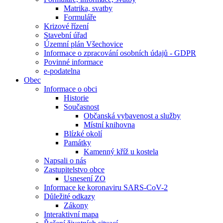
Matrika, svatby
Formuláře
Krizové řízení
Stavební úřad
Územní plán Všechovice
Informace o zpracování osobních údajů - GDPR
Povinné informace
e-podatelna
Obec
Informace o obci
Historie
Současnost
Občanská vybavenost a služby
Místní knihovna
Blízké okolí
Památky
Kamenný kříž u kostela
Napsali o nás
Zastupitelstvo obce
Usnesení ZO
Informace ke koronaviru SARS-CoV-2
Důležité odkazy
Zákony
Interaktivní mapa