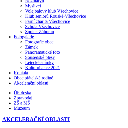
Rozmarýn
Myslivci
Volejbalový klub Všechovice
Klub seniorů Rouské-Všechovice
Farní charita Všechovice
Schola Všechovice
Spolek Záhoran
Fotogalerie
Fotografie obce
Zámek
Panoramatické foto
Sousedské plesy
Letecké snímky
Kulturní akce 2021
Kontakt
Obec přátelská rodině
Akcelerační oblasti
Úř. deska
Zpravodaj
ZŠ a MŠ
Muzeum
AKCELERAČNÍ OBLASTI