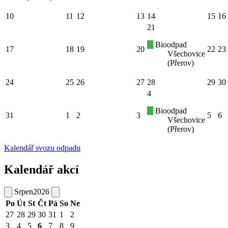
10
11
12
13
14
15
16
21
Bioodpad
17
18
19
20
22
23
Všechovice
(Přerov)
24
25
26
27
28
29
30
4
Bioodpad
31
1
2
3
5
6
Všechovice
(Přerov)
Kalendář svozu odpadu
Kalendář akcí
Srpen
2026
Po
Út
St
Čt
Pá
So
Ne
27
28
29
30
31
1
2
3
4
5
6
7
8
9