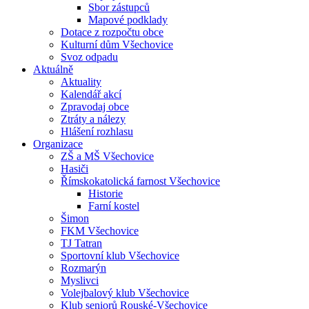
Sbor zástupců
Mapové podklady
Dotace z rozpočtu obce
Kulturní dům Všechovice
Svoz odpadu
Aktuálně
Aktuality
Kalendář akcí
Zpravodaj obce
Ztráty a nálezy
Hlášení rozhlasu
Organizace
ZŠ a MŠ Všechovice
Hasiči
Římskokatolická farnost Všechovice
Historie
Farní kostel
Šimon
FKM Všechovice
TJ Tatran
Sportovní klub Všechovice
Rozmarýn
Myslivci
Volejbalový klub Všechovice
Klub seniorů Rouské-Všechovice