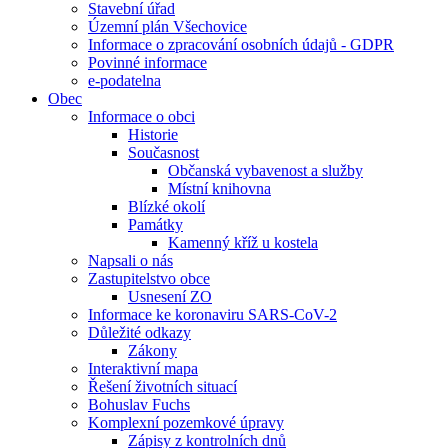
Stavební úřad
Územní plán Všechovice
Informace o zpracování osobních údajů - GDPR
Povinné informace
e-podatelna
Obec
Informace o obci
Historie
Současnost
Občanská vybavenost a služby
Místní knihovna
Blízké okolí
Památky
Kamenný kříž u kostela
Napsali o nás
Zastupitelstvo obce
Usnesení ZO
Informace ke koronaviru SARS-CoV-2
Důležité odkazy
Zákony
Interaktivní mapa
Řešení životních situací
Bohuslav Fuchs
Komplexní pozemkové úpravy
Zápisy z kontrolních dnů