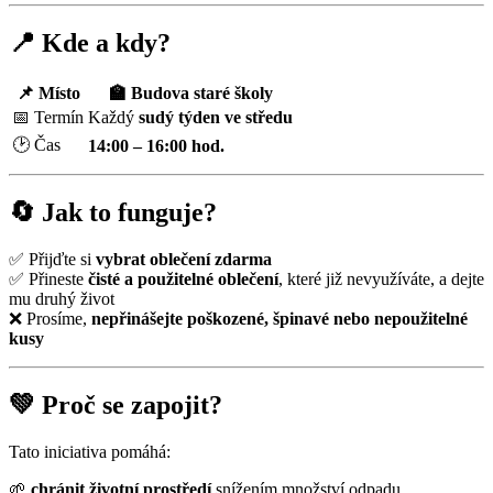
📍 Kde a kdy?
📌 Místo
🏫 Budova staré školy
📅 Termín
Každý
sudý týden ve středu
🕑 Čas
14:00 – 16:00 hod.
🔄 Jak to funguje?
✅ Přijďte si
vybrat oblečení zdarma
✅ Přineste
čisté a použitelné oblečení
, které již nevyužíváte, a dejte
mu druhý život
❌ Prosíme,
nepřinášejte poškozené, špinavé nebo nepoužitelné
kusy
💚 Proč se zapojit?
Tato iniciativa pomáhá:
🌱
chránit životní prostředí
snížením množství odpadu