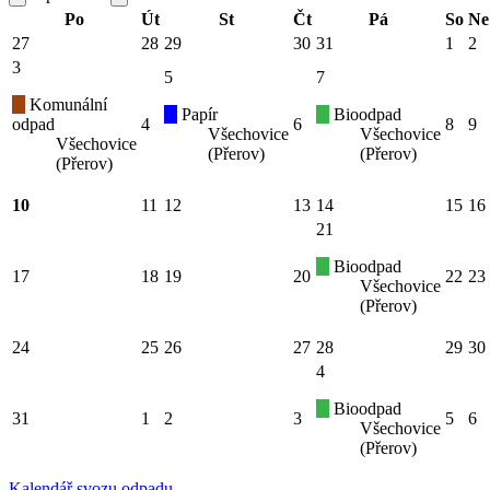
Po
Út
St
Čt
Pá
So
Ne
27
28
29
30
31
1
2
3
5
7
Komunální
Papír
Bioodpad
odpad
4
6
8
9
Všechovice
Všechovice
Všechovice
(Přerov)
(Přerov)
(Přerov)
10
11
12
13
14
15
16
21
Bioodpad
17
18
19
20
22
23
Všechovice
(Přerov)
24
25
26
27
28
29
30
4
Bioodpad
31
1
2
3
5
6
Všechovice
(Přerov)
Kalendář svozu odpadu