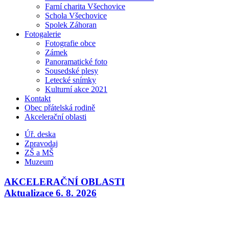
Farní charita Všechovice
Schola Všechovice
Spolek Záhoran
Fotogalerie
Fotografie obce
Zámek
Panoramatické foto
Sousedské plesy
Letecké snímky
Kulturní akce 2021
Kontakt
Obec přátelská rodině
Akcelerační oblasti
Úř. deska
Zpravodaj
ZŠ a MŠ
Muzeum
AKCELERAČNÍ OBLASTI
Aktualizace 6. 8. 2026