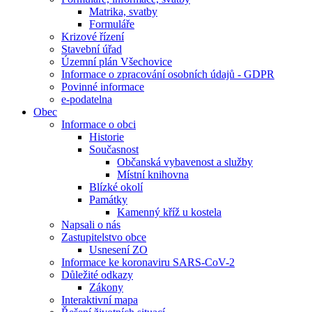
Matrika, svatby
Formuláře
Krizové řízení
Stavební úřad
Územní plán Všechovice
Informace o zpracování osobních údajů - GDPR
Povinné informace
e-podatelna
Obec
Informace o obci
Historie
Současnost
Občanská vybavenost a služby
Místní knihovna
Blízké okolí
Památky
Kamenný kříž u kostela
Napsali o nás
Zastupitelstvo obce
Usnesení ZO
Informace ke koronaviru SARS-CoV-2
Důležité odkazy
Zákony
Interaktivní mapa