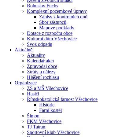
Řešení životních situací
Bohuslav Fuchs
Komplexní pozemkové úpravy
Zápisy z kontrolních dnů
Sbor zástupců
Mapové podklady
Dotace z rozpočtu obce
Kulturní dům Všechovice
Svoz odpadu
Aktuálně
Aktuality
Kalendář akcí
Zpravodaj obce
Ztráty a nálezy
Hlášení rozhlasu
Organizace
ZŠ a MŠ Všechovice
Hasiči
Římskokatolická farnost Všechovice
Historie
Farní kostel
Šimon
FKM Všechovice
TJ Tatran
Sportovní klub Všechovice