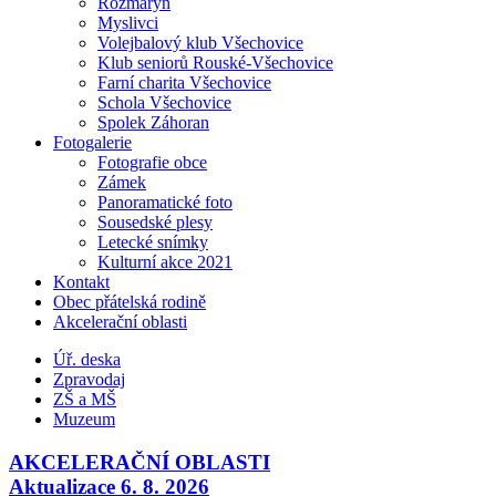
Rozmarýn
Myslivci
Volejbalový klub Všechovice
Klub seniorů Rouské-Všechovice
Farní charita Všechovice
Schola Všechovice
Spolek Záhoran
Fotogalerie
Fotografie obce
Zámek
Panoramatické foto
Sousedské plesy
Letecké snímky
Kulturní akce 2021
Kontakt
Obec přátelská rodině
Akcelerační oblasti
Úř. deska
Zpravodaj
ZŠ a MŠ
Muzeum
AKCELERAČNÍ OBLASTI
Aktualizace 6. 8. 2026