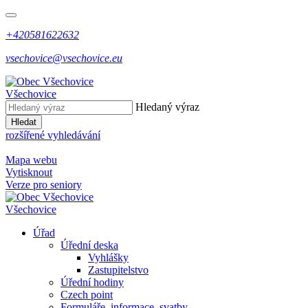
+420581622632
vsechovice@vsechovice.eu
Všechovice
Hledaný výraz
Hledat
rozšířené vyhledávání
Mapa webu
Vytisknout
Verze pro seniory
Všechovice
Úřad
Úřední deska
Vyhlášky
Zastupitelstvo
Úřední hodiny
Czech point
Formuláře, informace, svatby