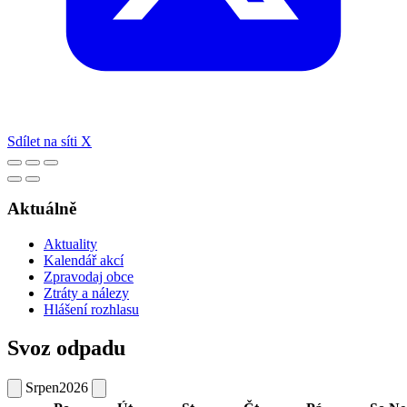
Sdílet na síti X
Aktuálně
Aktuality
Kalendář akcí
Zpravodaj obce
Ztráty a nálezy
Hlášení rozhlasu
Svoz odpadu
Srpen
2026