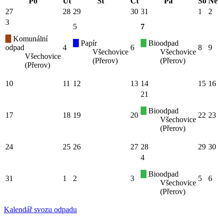
Po
Út
St
Čt
Pá
So
Ne
27
28
29
30
31
1
2
3
5
7
Komunální
Papír
Bioodpad
odpad
4
6
8
9
Všechovice
Všechovice
Všechovice
(Přerov)
(Přerov)
(Přerov)
10
11
12
13
14
15
16
21
Bioodpad
17
18
19
20
22
23
Všechovice
(Přerov)
24
25
26
27
28
29
30
4
Bioodpad
31
1
2
3
5
6
Všechovice
(Přerov)
Kalendář svozu odpadu