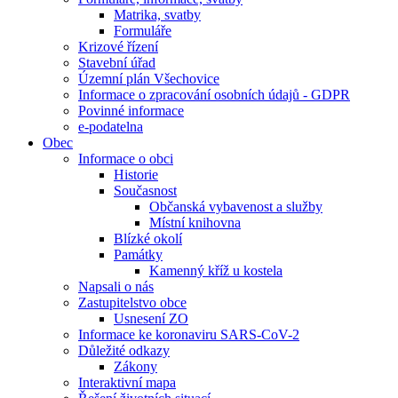
Matrika, svatby
Formuláře
Krizové řízení
Stavební úřad
Územní plán Všechovice
Informace o zpracování osobních údajů - GDPR
Povinné informace
e-podatelna
Obec
Informace o obci
Historie
Současnost
Občanská vybavenost a služby
Místní knihovna
Blízké okolí
Památky
Kamenný kříž u kostela
Napsali o nás
Zastupitelstvo obce
Usnesení ZO
Informace ke koronaviru SARS-CoV-2
Důležité odkazy
Zákony
Interaktivní mapa