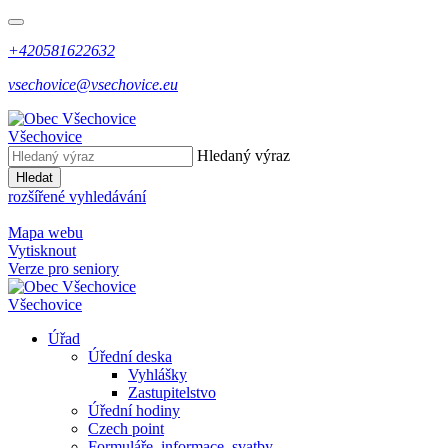
+420581622632
vsechovice@vsechovice.eu
Všechovice
Hledaný výraz
Hledat
rozšířené vyhledávání
Mapa webu
Vytisknout
Verze pro seniory
Všechovice
Úřad
Úřední deska
Vyhlášky
Zastupitelstvo
Úřední hodiny
Czech point
Formuláře, informace, svatby