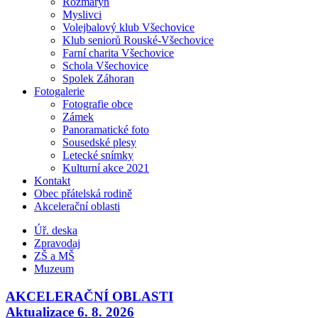
Rozmarýn
Myslivci
Volejbalový klub Všechovice
Klub seniorů Rouské-Všechovice
Farní charita Všechovice
Schola Všechovice
Spolek Záhoran
Fotogalerie
Fotografie obce
Zámek
Panoramatické foto
Sousedské plesy
Letecké snímky
Kulturní akce 2021
Kontakt
Obec přátelská rodině
Akcelerační oblasti
Úř. deska
Zpravodaj
ZŠ a MŠ
Muzeum
AKCELERAČNÍ OBLASTI
Aktualizace 6. 8. 2026