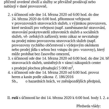
přičemž uvedené zboží a služby se převážně prodávají nebo
nabízejí v dané provozovně,
s účinností ode dne 14. března 2020 od 6:00 hod. do dne
24. března 2020 do 6:00 hod. přítomnost veřejnosti
v provozovnách stravovacích služeb, s výjimkou provozoven,
které neslouží pro veřejnost (např. zaměstnanecké stravování,
stravování poskytovatelů zdravotních služeb a sociálních
služeb, vě- zeňských zařízení); tento zákaz se nevztahuje
na prodej mimo provozovnu stravovacích služeb (např.
provozovny rychlého občerstvení s výdejovým okénkem
nebo prodej jídla s sebou bez vstupu do pro- vozovny), který
může probíhat bez časového omezení,
s účinností ode dne 14. března 2020 od 6:00 hod. do dne 24. 
stravovacích služeb, umístěných v rámci nákupních center
2
s prodejní plochou přesahující 5 000 m
,
s účinností ode dne 14. března 2020 od 6:00 hod. provoz
heren a kasin podle zákona č. 186/2016
Sb., o hazardních hrách, ve zněnípozdějších předpisů,
ruší
s účinností ke dni 14. března 2020 k 6:00 hod. body I. 2. a
Předseda vlády: