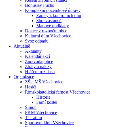
Řešení životních situací
Bohuslav Fuchs
Komplexní pozemkové úpravy
Zápisy z kontrolních dnů
Sbor zástupců
Mapové podklady
Dotace z rozpočtu obce
Kulturní dům Všechovice
Svoz odpadu
Aktuálně
Aktuality
Kalendář akcí
Zpravodaj obce
Ztráty a nálezy
Hlášení rozhlasu
Organizace
ZŠ a MŠ Všechovice
Hasiči
Římskokatolická farnost Všechovice
Historie
Farní kostel
Šimon
FKM Všechovice
TJ Tatran
Sportovní klub Všechovice