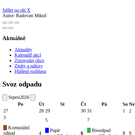
Sdílet na síti X
Autor:
Radovan Mikuš
Aktuálně
Aktuality
Kalendář akcí
Zpravodaj obce
Ztráty a nálezy
Hlášení rozhlasu
Svoz odpadu
Srpen
2026
Po
Út
St
Čt
Pá
So
Ne
27
28
29
30
31
1
2
3
5
7
Komunální
Papír
Bioodpad
odpad
4
6
8
9