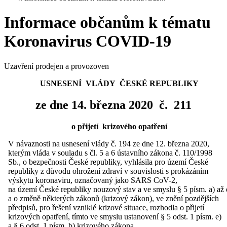
Informace občanům k tématu
Koronavirus COVID-19
Uzavření prodejen a provozoven
USNESENÍ VLÁDY ČESKÉ REPUBLIKY
ze dne 14. března 2020 č. 211
o přijetí krizového opatření
V návaznosti na usnesení vlády č. 194 ze dne 12. března 2020,
kterým vláda v souladu s čl. 5 a 6 ústavního zákona č. 110/1998
Sb., o bezpečnosti České republiky, vyhlásila pro území České
republiky z důvodu ohrožení zdraví v souvislosti s prokázáním
výskytu koronaviru, označovaný jako SARS CoV-2,
na území České republiky nouzový stav a ve smyslu § 5 písm. a) až e
a o změně některých zákonů (krizový zákon), ve znění pozdějších
předpisů, pro řešení vzniklé krizové situace, rozhodla o přijetí
krizových opatření, tímto ve smyslu ustanovení § 5 odst. 1 písm. e)
a § 6 odst. 1 písm. b) krizového zákona